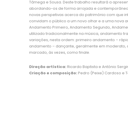
Tâmega e Sousa. Deste trabalho resultará a aprese
abordando-os de forma arrojada e contemporânea. Est
novas perspetivas acerca do património com que in
convidam o público a um novo olhar e a uma nova au
Andamento Primeiro, Andamento Segundo, Andament
utilizado tradicionalmente na música, andamento 
variações, nesta ordem: primeiro andamento – rápid
andamento – dançante, geralmente em moderato, alleg
marcado, às vezes, como finale.
Direção artística:
Ricardo Baptista e António Serg
Criação e composição:
Pedro (Peixe) Cardoso e T