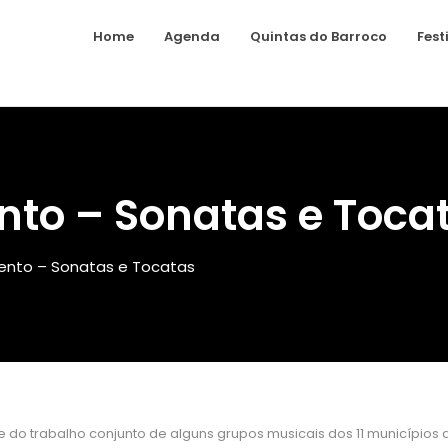
Home
Agenda
Quintas do Barroco
Fest
to – Sonatas e Toca
nto – Sonatas e Tocatas
ce do trabalho conjunto de alguns grupos musicais dos 11 município