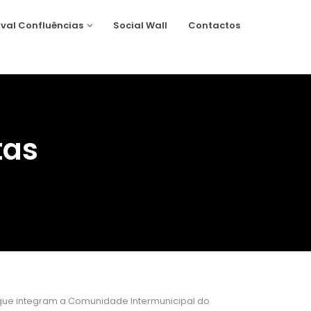
ival Confluências
Social Wall
Contactos
tas
s que integram a Comunidade Intermunicipal do