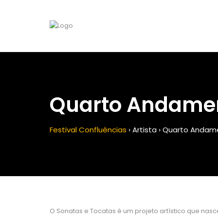
Quarto Andamen
Festival Confluências
›
Artista
›
Quarto Andame
O Sonatas e Tocatas é um projeto artístico que nas