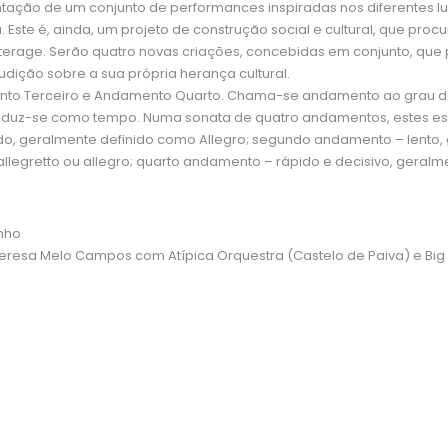
ntação de um conjunto de performances inspiradas nos diferentes 
e é, ainda, um projeto de construção social e cultural, que procura
terage. Serão quatro novas criações, concebidas em conjunto, que 
dição sobre a sua própria herança cultural.
o Terceiro e Andamento Quarto. Chama-se andamento ao grau de 
traduz-se como tempo. Numa sonata de quatro andamentos, estes es
o, geralmente definido como Allegro; segundo andamento – lento, 
retto ou allegro; quarto andamento – rápido e decisivo, geralmente
inho
eresa Melo Campos com Atípica Orquestra (Castelo de Paiva) e Big