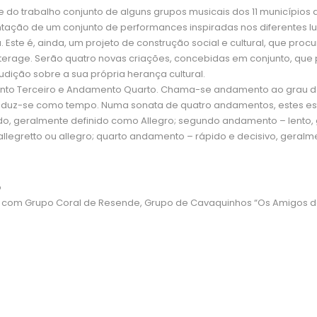
ce do trabalho conjunto de alguns grupos musicais dos 11 município
ntação de um conjunto de performances inspiradas nos diferentes 
e é, ainda, um projeto de construção social e cultural, que procura
terage. Serão quatro novas criações, concebidas em conjunto, que 
dição sobre a sua própria herança cultural.
o Terceiro e Andamento Quarto. Chama-se andamento ao grau de 
traduz-se como tempo. Numa sonata de quatro andamentos, estes es
o, geralmente definido como Allegro; segundo andamento – lento, 
retto ou allegro; quarto andamento – rápido e decisivo, geralmente
o
com Grupo Coral de Resende, Grupo de Cavaquinhos “Os Amigos de V