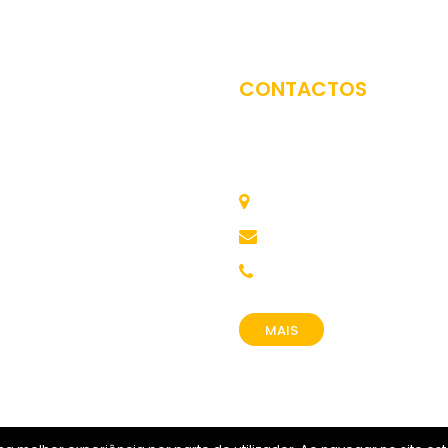
CONTACTOS
Comunidade Intermunicipal do
Tâmega e Sousa
Av. José Júlio 42, 4560 Pena
festival.confluencias@cimt
255 718 340
MAIS