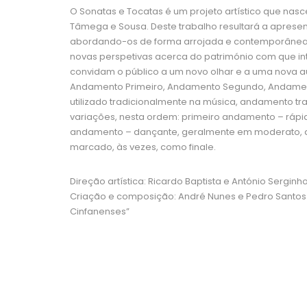
O Sonatas e Tocatas é um projeto artístico que nas
Tâmega e Sousa. Deste trabalho resultará a aprese
abordando-os de forma arrojada e contemporânea. Est
novas perspetivas acerca do património com que in
convidam o público a um novo olhar e a uma nova au
Andamento Primeiro, Andamento Segundo, Andament
utilizado tradicionalmente na música, andamento 
variações, nesta ordem: primeiro andamento – rápid
andamento – dançante, geralmente em moderato, alleg
marcado, às vezes, como finale.
Direção artística: Ricardo Baptista e António Serginh
Criação e composição: André Nunes e Pedro Santos 
Cinfanenses”