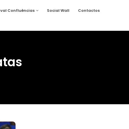
ival Confluências
Social Wall
Contactos
atas