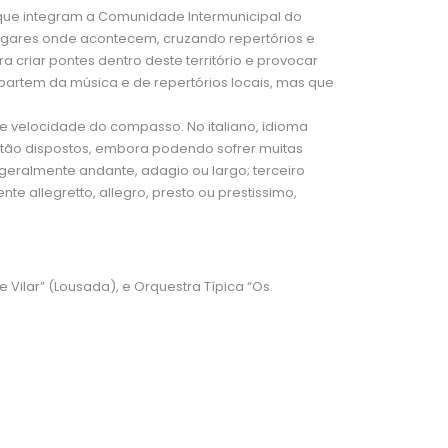
s que integram a Comunidade Intermunicipal do
lugares onde acontecem, cruzando repertórios e
 criar pontes dentro deste território e provocar
partem da música e de repertórios locais, mas que
velocidade do compasso. No italiano, idioma
tão dispostos, embora podendo sofrer muitas
geralmente andante, adagio ou largo; terceiro
 allegretto, allegro, presto ou prestissimo,
ilar” (Lousada), e Orquestra Típica “Os