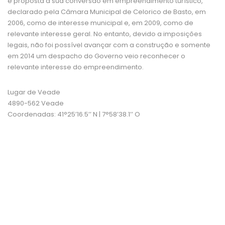
é proposta a sua conversão em empreendimento turístico,
declarado pela Câmara Municipal de Celorico de Basto, em
2006, como de interesse municipal e, em 2009, como de
relevante interesse geral. No entanto, devido a imposições
legais, não foi possível avançar com a construção e somente
em 2014 um despacho do Governo veio reconhecer o
relevante interesse do empreendimento.
Lugar de Veade
4890-562 Veade
Coordenadas: 41°25’16.5’’ N | 7°58’38.1’’ O