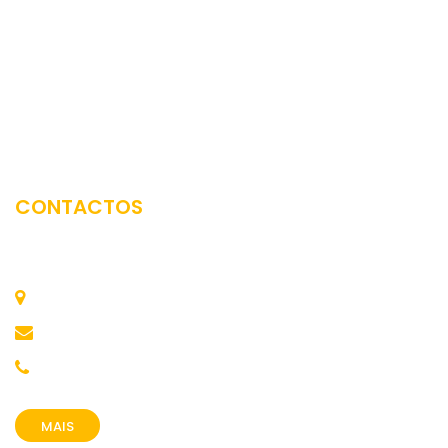
CONTACTOS
Comunidade Intermunicipal do Tâmega e Sousa
Av. José Júlio 42, 4560 Penafiel
festival.confluencias@cimtamegaesousa.pt
255 718 340
MAIS