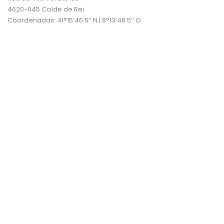
4620-045 Caíde de Rei
Coordenadas: 41°15’46.5’’ N | 8°13’48.5’’ O